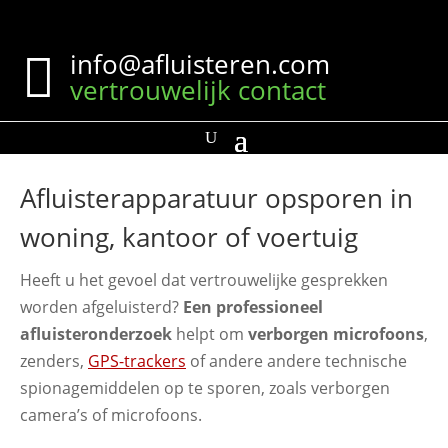
info@afluisteren.com

vertrouwelijk contact
Afluisterapparatuur opsporen in
woning, kantoor of voertuig
Heeft u het gevoel dat vertrouwelijke gesprekken
worden afgeluisterd?
Een professioneel
afluisteronderzoek
helpt om
verborgen microfoons
,
zenders,
GPS-trackers
of andere andere technische
spionagemiddelen op te sporen, zoals verborgen
camera’s of microfoons.