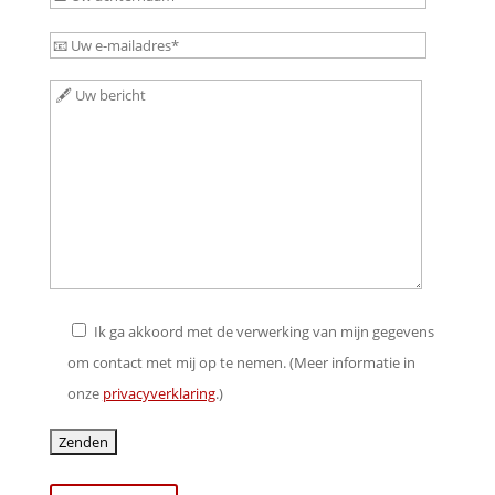
dieses
Feld
Bitte
leer.
lasse
Bitte
dieses
lasse
Feld
dieses
leer.
Feld
leer.
Ik ga akkoord met de verwerking van mijn gegevens
om contact met mij op te nemen. (Meer informatie in
onze
privacyverklaring
.)