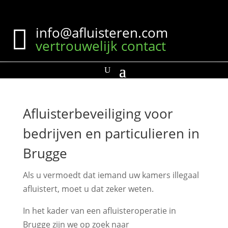
Contact
info@afluisteren.com

vertrouwelijk contact
Afluisterbeveiliging voor
bedrijven en particulieren in
Brugge
Als u vermoedt dat iemand uw kamers illegaal
afluistert, moet u dat zeker weten.
In het kader van een afluisteroperatie in
Brugge zijn we op zoek naar