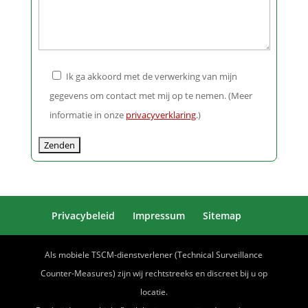
leer.
Ik ga akkoord met de verwerking van mijn
gegevens om contact met mij op te nemen. (Meer
informatie in onze
privacyverklaring
.)
Privacybeleid
Impressum
Sitemap
Als mobiele TSCM-dienstverlener (Technical Surveillance
Counter-Measures) zijn wij rechtstreeks en discreet bij u op
locatie.