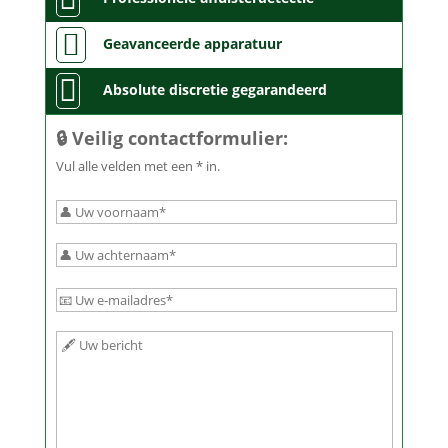

Geavanceerde apparatuur

Absolute discretie gegarandeerd
🔒 Veilig contactformulier:
Vul alle velden met een * in.
Bitte
lasse
dieses
Feld
Bitte
leer.
lasse
Bitte
dieses
lasse
Feld
dieses
leer.
Feld