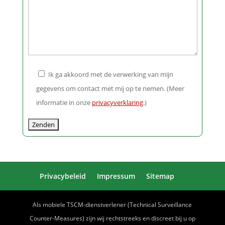
Feld
leer.
Ik ga akkoord met de verwerking van mijn
gegevens om contact met mij op te nemen. (Meer
informatie in onze
privacyverklaring
.)
Privacybeleid
Impressum
Sitemap
Als mobiele TSCM-dienstverlener (Technical Surveillance
Counter-Measures) zijn wij rechtstreeks en discreet bij u op