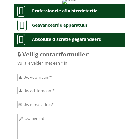

Professionele afluisterdetectie

Geavanceerde apparatuur

Absolute discretie gegarandeerd
🔒 Veilig contactformulier:
Vul alle velden met een * in.
Bitte
lasse
dieses
Feld
Bitte
leer.
lasse
Bitte
dieses
lasse
Feld
dieses
leer.