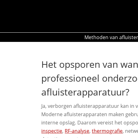
Methoden van afluister
Het opsporen van wan
professioneel onderzo
afluisterapparatuur?
Ja, verborgen afluisterapparatuur kan in
Moderne afluisterapparaten maken gebruik
interne opslag. Daarom vereist het ops
inspectie
,
RF‑analyse
,
thermografie
, netw