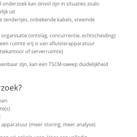
onderzoek kan zinvol zijn in situaties zoals:
ijk uit
ne zendertjes, onbekende kabels, vreemde
 organisatie (ontslag, concurrentie, echtscheiding)
en ruimte vrij is van afluisterapparatuur
tiekantoor of serverruimte)
kenbaar zijn, kan een TSCM‑sweep duidelijkheid
rzoek?
van:
te(s)
t
 apparatuur (meer storing, meer analyse)