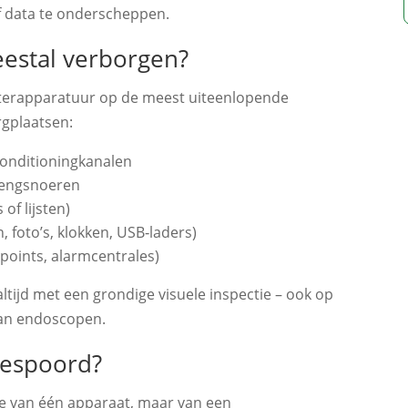
f data te onderscheppen.
estal verborgen?
sterapparatuur op de meest uiteenlopende
gplaatsen:
conditioningkanalen
rlengsnoeren
of lijsten)
foto’s, klokken, USB‑laders)
 points, alarmcentrales)
tijd met een grondige visuele inspectie – ook op
van endoscopen.
espoord?
e van één apparaat, maar van een