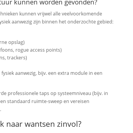
ratuur kunnen worden gevonden?
chnieken kunnen vrijwel alle veelvoorkomende
siek aanwezig zijn binnen het onderzochte gebied:
rne opslag)
foons, rogue access points)
s, trackers)
fysiek aanwezig, bijv. een extra module in een
e professionele taps op systeemniveau (bijv. in
n een standaard ruimte-sweep en vereisen
.
k naar wantsen zinvol?