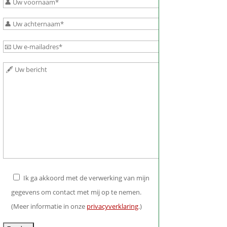
Bitte
lasse
dieses
Feld
Bitte
leer.
lasse
Bitte
dieses
lasse
Feld
dieses
leer.
Feld
leer.
Ik ga akkoord met de verwerking van mijn
gegevens om contact met mij op te nemen.
(Meer informatie in onze
privacyverklaring
.)