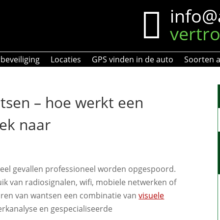
info@

vertro
beveiliging
Locaties
GPS vinden in de auto
Soorten a
tsen – hoe werkt een
ek naar
 veel gevallen professioneel worden opgespoord.
 van radiosignalen, wifi, mobiele netwerken of
poren van wantsen een combinatie van
visuele
erkanalyse en gespecialiseerde