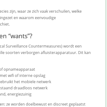
ecies zijn, waar ze zich vaak verschuilen, welke
 ingezet en waarom eenvoudige
chiet.
en “wants”?
cal Surveillance Countermeasures) wordt een
lle soorten verborgen afluisterapparatuur. Dit kan
e of opnameapparaat
et wifi of interne opslag
ebruikt het mobiele netwerk
estaand draadloos netwerk
and, energiezuinig
n: ze worden doelbewust en discreet geplaatst