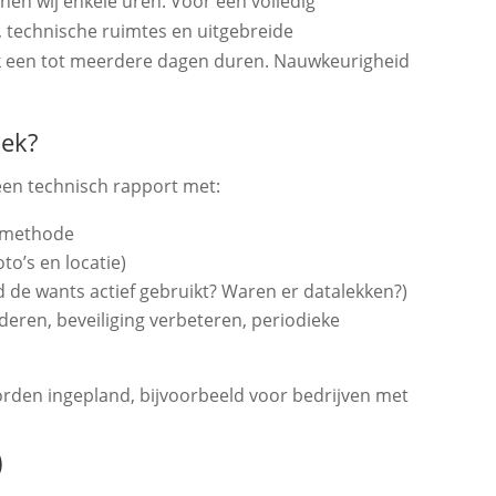
en wij enkele uren. Voor een volledig
 technische ruimtes en uitgebreide
k een tot meerdere dagen duren. Nauwkeurigheid
oek?
een technisch rapport met:
iemethode
o’s en locatie)
rd de wants actief gebruikt? Waren er datalekken?)
deren, beveiliging verbeteren, periodieke
den ingepland, bijvoorbeeld voor bedrijven met
)