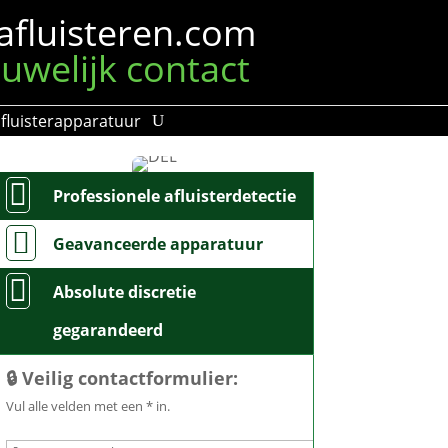
afluisteren.com
uwelijk contact
fluisterapparatuur

Professionele afluisterdetectie

Geavanceerde apparatuur

Absolute discretie
gegarandeerd
🔒 Veilig contactformulier:
Vul alle velden met een * in.