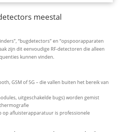
etectors meestal
svinders”, “bugdetectors” en “opspoorapparaten
ak zijn dit eenvoudige RF‑detectoren die alleen
equenties kunnen vinden.
oth, GSM of 5G – die vallen buiten het bereik van
dules, uitgeschakelde bugs) worden gemist
 thermografie
op afluisterapparatuur is professionele